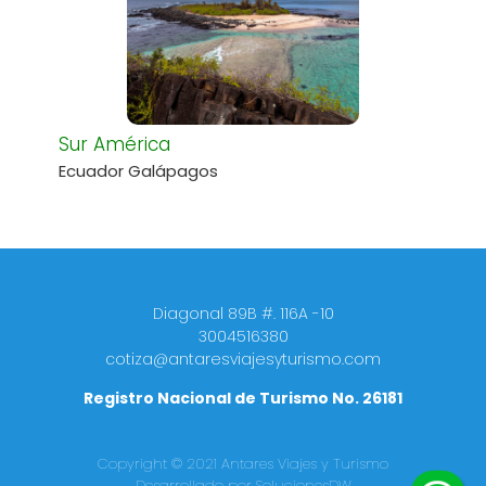
Sur América
Ecuador Galápagos
Diagonal 89B #. 116A -10
3004516380
cotiza@antaresviajesyturismo.com
Registro Nacional de Turismo No. 26181
Copyright © 2021 Antares Viajes y Turismo
Desarrollado por SolucionesDW