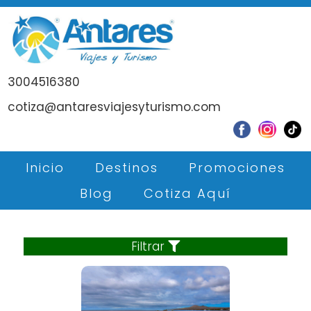
3004516380
cotiza@antaresviajesyturismo.com
Inicio
Destinos
Promociones
Blog
Cotiza Aquí
Filtrar