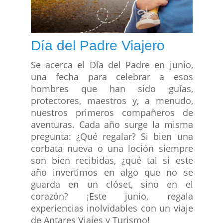
Aventuras de Verano en Colombia
Día del Padre Viajero
es de
Se acerca el Día del Padre en junio,
Con u
as de
una fecha para celebrar a esos
su cu
jes de
hombres que han sido guías,
Colo
lugar
protectores, maestros y, a menudo,
bebid
on los
nuestros primeros compañeros de
que c
o una
aventuras. Cada año surge la misma
En e
ostará
pregunta: ¿Qué regalar? Si bien una
explo
corbata nueva o una loción siempre
degus
son bien recibidas, ¿qué tal si este
proce
año invertimos en algo que no se
grano
guarda en un clóset, sino en el
Leer 
corazón? ¡Este junio, regala
experiencias inolvidables con un viaje
de Antares Viajes y Turismo!