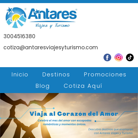
3004516380
cotiza@antaresviajesyturismo.com
Inicio
Destinos
Promociones
Blog
Cotiza Aquí