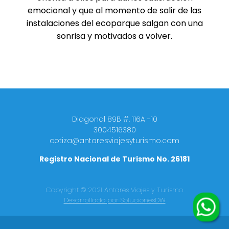
emocional y que al momento de salir de las
instalaciones del ecoparque salgan con una
sonrisa y motivados a volver.
Diagonal 89B #. 116A -10
3004516380
cotiza@antaresviajesyturismo.com
Registro Nacional de Turismo No. 26181
Copyright © 2021 Antares Viajes y Turismo
Desarrollado por SolucionesDW